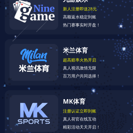
覆盖实时赛事、专
首页
/
体育看点
/ 正文