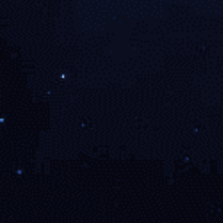
5
追梦评论联盟判罚奥萨尔被绊倒不算犯
在最近的一场NBA比赛中，围绕追梦格林的评
2026-06-22
推荐网站