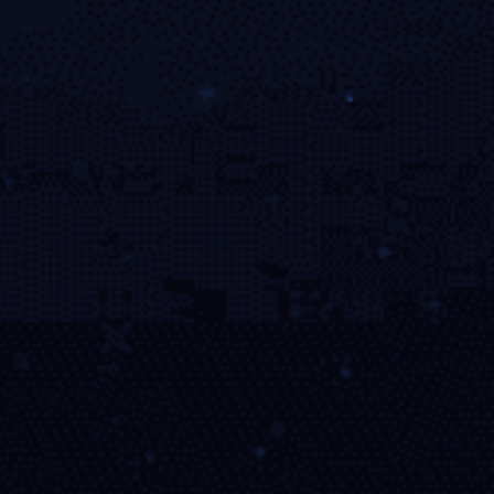
米兰体育在线登录入口
兰体育在线登录入口官方网站【KY1.AC】官网认证:手机
版、app下载、登录入口、官方网站、网页版、平台、网
址、地址、注册、娱乐，米兰体育在线登录入口(中国)官方
网站欢迎大家选择真正的官方通道，同时我们提供全天候
7x24小时在线服务，第一时间处理各类问题，正规集团平
台有保障，欢迎体验！