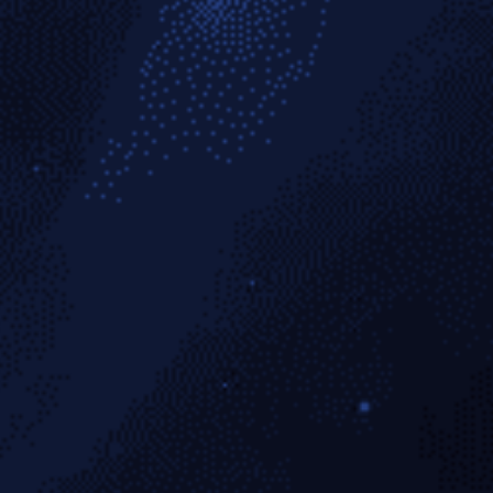
俱乐部亟需解决的问题。
Total Football不断变化，每一个决策都会
季，各支球队如何吸取经验教训，将更加重要。
精彩纷呈的比赛，以及每一位优秀运动员绽放光