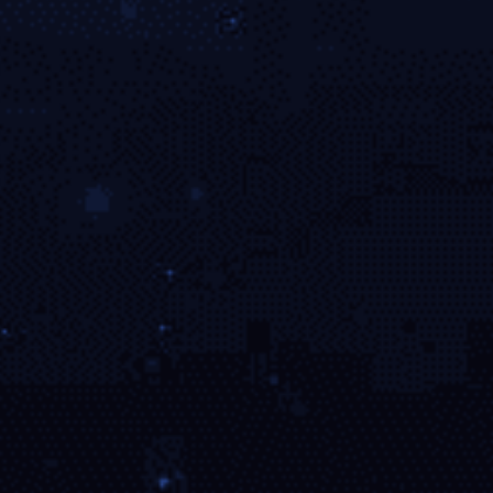
规
论以及联盟对于奥萨尔被...
联系我们
襄阳市樊城区长虹路168号
support@loaroadtrip.com
米