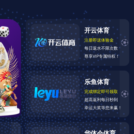
注册入口
这里开始