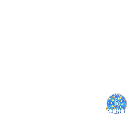
锋时，他有机会利用自身速度优势制造杀伤，从而帮
助球队打开局面。而瓦兰丘纳斯则是一名经验丰富的
大个子，他不仅仅可以在内线提供稳固保护，还能拉
开空间，为外线射手创造机会，这样多样化的打法使
得掘金更加难以防范。
相较之下，活塞队虽然缺少超级明星，但年轻球员如
凯德·坎宁安等人的崛起也不容忽视。他们正处于快速
成长阶段，对任何一支球队来说都是潜在威胁。如果
活塞能够充分发挥年轻人的激情与冲劲，有可能给掘
金制造麻烦，这也是值得关注的一点。
3、战术部署探讨
对于掘金而言，本场比赛需要继续坚持其以进攻为主