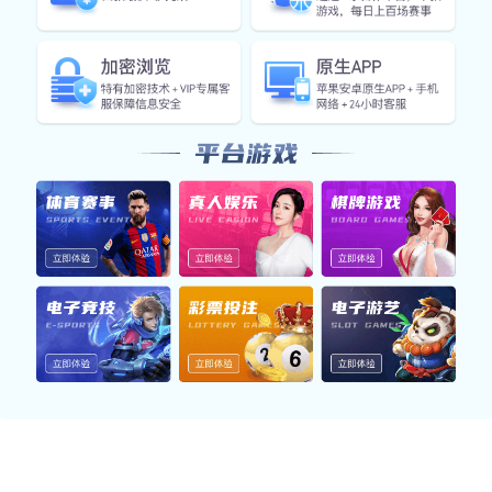
无论是赛事浏览、数据调用或内容切换，系
统响应均保持毫秒级速度，极大提升使用流
畅度，让您高效获取 米兰体育(中国)官方网
站-MILAN 数据资源。
互动社群生态
构建多维度互动模块，汇聚分析、评论与赛
事讨论社区，提升用户黏性与归属感。无论
新手还是资深用户，都能在 米兰体育在线登
录入口 找到自己的话语场。