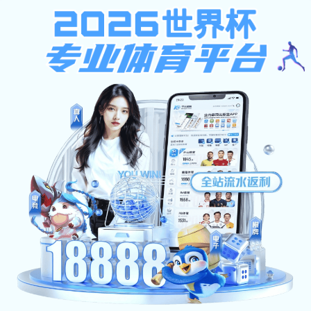
注册入口
米兰体育在线登录入口