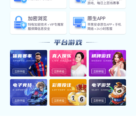
最后，贝克汉姆呼吁国际足联和各大联赛管理机构加
强对于恶性犯规行为的监管。他认为，仅仅依靠裁判
现场判断是不够的，还需要借助视频辅助裁判等技术
手段，对每一次争议判罚进行复审，从而提高比赛公
平性。
2、犯规事件背景分析
此次卡拉菲奥里对格列兹曼犯规事件发生在一场备受
瞩目的比赛中。这场赛事吸引了众多观众，不仅因为
两支球队之间激烈竞争，更因为双方均有世界级球星
参赛。而这个关键时刻的一次严重犯规，让原本流畅
激烈的比赛气氛瞬间降温。
回顾这次犯规，当时格列兹曼正准备突破防线，而卡
拉菲奥里却选择了一种极具侵略性的方式进行拦截。