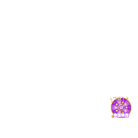
这种行为不仅打乱了比赛进程，更让人质疑其体育精
神。在场边观看的人们纷纷表示愤怒，并期待裁判能
作出严厉处罚。
该事件之后，各大媒体也开始聚焦于此，纷纷展开调
查与报道。一些专家甚至认为，这并非偶然，而是近
年来一些球员在压力下采取极端手段的一种表现。这
引发了对于现代足球竞争环境及其潜在风险的新思
考。
3、媒体与公众反应
媒体对此事件反应强烈，各大新闻平台迅速跟进报
道，并邀请专家发表评论。很多评论认为，这起犯规
不仅影响了格列兹曼本人，也可能影响整个球队士