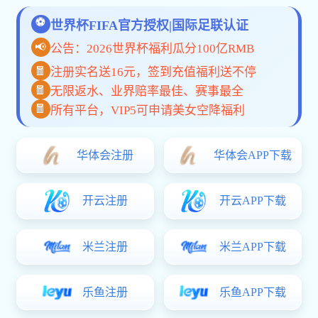
—— 比赛数据从这里开
始
覆盖实时赛事、专业数据、高清视频，
米兰体育
在线登录入口APP
与网页版为您提供便捷的体育
服务。
APP下载
网页版入口
首页
/
体育看点
/ 正文
2026-07-03 14:53
29 次阅读