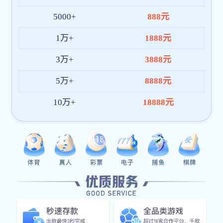
赔请求的重要性；第三，分析这一事件对两家俱乐部
未来合作关系的潜在影响；最后，将讨论媒体对此事
件的报道及公众反应。通过这些角度，希望能够更全
面地理解这一足球界的重要新闻。
1、事件背景及关键人物
马雷斯卡作为切尔西的新任主教练，在上任后不久便
引起了外界的高度关注。他在执教期间的一系列决策
和举措都备受瞩目。然而，他与曼城之间频繁联系的
问题却为他带来了不小的争议。在这种情况下，双方
在转会市场上的互动被外界认为存在某种隐秘协议，
这引发了切尔西高层的不满。
据悉，在马雷斯卡执教期间，他曾多次与曼城管理层
进行会谈，这些会谈内容并未公开，但显然涉及到了