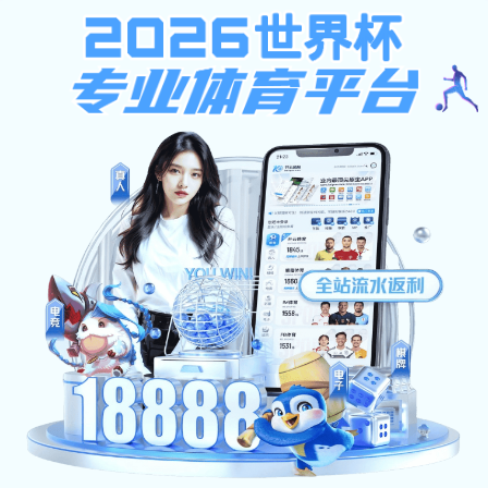
注册入口
米兰体育在线登录入口