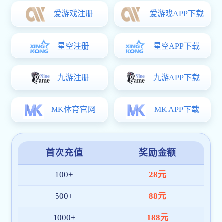
蓝军愤怒将向曼城索赔马雷斯卡任内与对
方接触引发争议
近日，英超联赛的蓝军切尔西与曼城之间的矛盾再度
升级，引发了广泛关注。随着马雷斯卡在任期间与曼
城的接触问题浮出水面，切尔西愤怒决定向曼城索
赔。这一事件不仅涉及到俱乐部间的经济利益，更是
反映了当今足球世界中人事安排与道德规范之间的复
杂关系。文章将从四个方面对这一事件进行详细阐
述：首先，从事件背景入手，分析马雷斯卡任内与曼
城接触的细节；其次，探讨切尔西愤怒的原因及其索