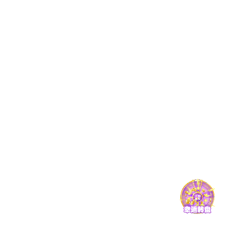
任何试图侵犯他们利益的人都将付出代价。
具体而言，切尔西方面认为，由于马雷斯卡与曼城之
间的不当接触，他们在近期的一些转会操作中遭遇了
困难，包括未能成功引进部分目标球员。此外，这种
接触还可能导致一些年轻球员对前景产生疑虑，从而
影响球队整体士气。
此外，法律专家认为，虽然体育领域内关于此类问题
的判例较少，但如果证据确凿，蓝军有望获得一定程
度上的胜诉。这场索赔战不仅是金钱上的较量，更是
一场关于尊严和权利保护的重要斗争。
3、对俱乐部未来合作关系影响
此次事件无疑将对切尔西和曼城之间未来可能展开的