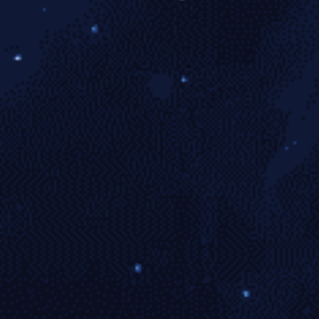
上一篇：
昔日双枪重聚波特兰麦科勒姆赛后…
精选推荐
1
祝福西尔扎提生日快乐愿你早日康复重
在这篇文章中，我们将围绕“祝福西尔扎提生日
2026-07-12
2
追梦：文班亚马自信称联盟门面领先2
本文围绕“追梦：文班亚马自信称联盟门面领先2