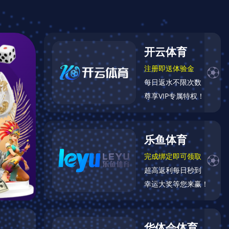
注册入口
这里开始