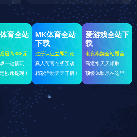
方面进行详细探讨，以展现他加盟后对球队
的球员。在他的职业生涯中，他曾效力于多
绩。这些经历不仅让他具备了扎实的基本
日后的挑战打下坚实基础。
。他善于鼓舞队友，能够在关键时刻做出果
领袖气质，使得他成为各支球队不可或缺的
明星，同时也为武汉三镇带来了宝贵的人才
结合，并将在新环境中继续发光发热。