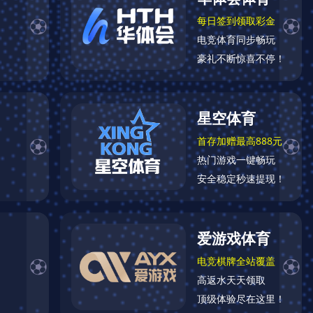
供便捷的体育服务。
2026-06-30 00:51
34 次阅读
作为一名优秀的球员，李申圆在职业生涯中
入，不仅为武汉三镇注入了新的活力，也为
。本文将从李申圆的个人经历、他的技术特