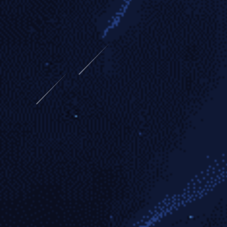
李申圆正式加盟武汉三镇开
启新征程期待为球队贡献力
量