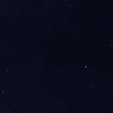
下一篇：
英超历史或将迎来曼城阿森纳末轮