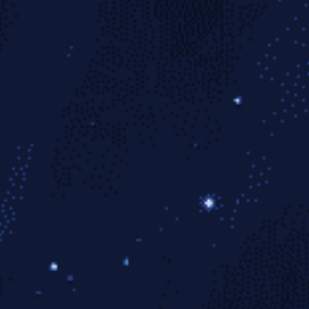
作为一名攻击型球员，李申圆拥有出众的速度和
的位置进行进攻。这种快速反应能力使他能够迅
行动，从而有效地撕开防线。
除了速度优势外，李申圆还具备极强的射门技巧
会，无论是远射还是近距离推射，都显示出了其
件，与对手进行身体对抗，为自己和队友创造良
综上所述，李申圆凭借其独特技术特点，将会极
战斗力。他的小技巧与大智慧，相信会令无数球
3、对球队发展的期待
对于加盟武汉三镇，李申圆表达了自己满满的期
球队实现更高目标，争取在联赛中获得优异成绩
契，在训练及比赛中不断磨合，共同成长。