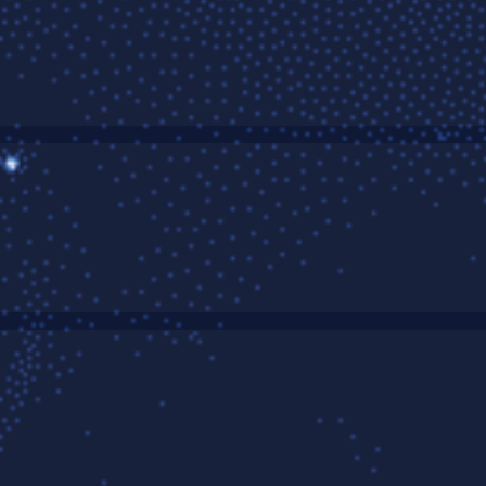
业数据、高清视频，
米兰体育在线登录入口APP
与网页版为您提
APP下载
网页版入口
李申圆的加盟标志着武汉三镇足球队的新篇章。
积累了丰富的经验和卓越的表现。他对球队的加
球队在未来赛季中的竞争力提升提供了有力支持