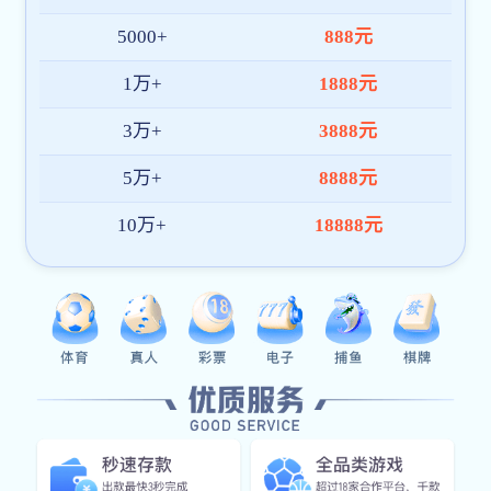
广厦队在本赛季中的表现令人瞩目，他们以强大的进
攻火力和严密的防守策略，在比赛中屡屡压制对手。
这支球队不仅具备个别球员的突出能力，更重要的是
他们形成了良好的团队默契。在与对手交锋时，广厦
队能够迅速调整战术，以应对不同局势，这显示出教
练组卓越的战术安排及临场指挥能力。
此外，广厦队在比赛中的耐心也值得称道。在面对强
敌时，他们并不会急于求成，而是通过稳扎稳打来逐
步建立领先优势。这样的策略让他们在关键时刻能够
把握机会，有效地转化为得分，这是他们能够实现2-0
领先的重要原因之一。
最后，值得一提的是，广厦队在主场作战时展现出的
强大气势更是给对手施加了巨大的心理压力。主场观