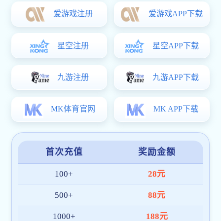
广厦队以2-0领先夺赛点媒体人点评孙铭徽
状态依然稳定
在最近的比赛中，广厦队以2-0领先取得赛点，展现出
强大的竞技状态和团队协作能力。媒体人对球队表现
给予高度评价，特别是孙铭徽的稳定发挥成为焦点。
他不仅在场上展现了出色的个人能力，更是通过团队
配合提升了全队的整体水平。本文将从四个方面深入
探讨广厦队的表现、孙铭徽的状态、球队战术以及未
来前景，为读者提供全面而深入的理解。
1、广厦队的整体表现