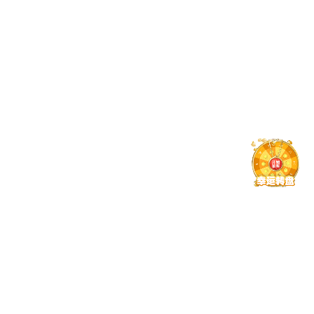
除了个人能力外，孙铭徽还展现出了极强的领导力。
他积极鼓励年轻球员，并通过自身经验帮助他们成
长。这种团队精神和凝聚力，使得整个球队更加团
结，为追求更高目标共同努力。
3、球队战术分析
广厦队之所以能取得如此佳绩，与其明确而有效的战
术安排密切相关。从整体来看，该队采取的是快速进
攻与紧密防守相结合的方法。在进攻端，他们善于利
用快攻产生意想不到的效果，同时又不忽视阵地战中
的细腻配合，这使得对手难以预测其进攻方式。
防守端则是另一大亮点。广厦队强调团队协作，每位
球员都清楚自己的角色与职责，通过轮换与换防有效